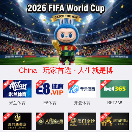
8797威尼斯老品牌
8797威尼斯老品牌
>
>
当前位置：
首页
8797威尼斯老品牌
行政办公
教学科研办公室
团委办公室