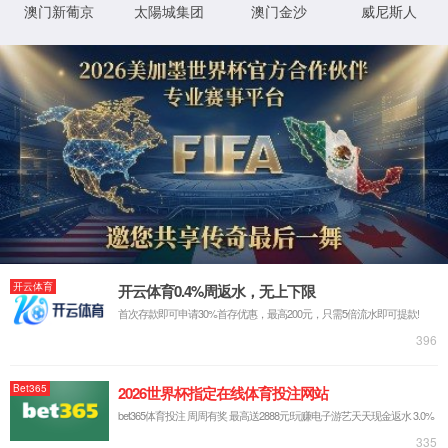
学生事务办公室
上页
1
下页
友情链接:
湖北大学
国家自然科学基金委员会
共青团到梦空间
湖北大学本科生院
湖北大学研究生院
湖北大学就业信息网